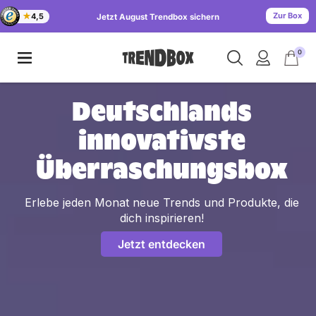
Zum Inhalt springen
★
4,5
Schl
Suche
Mein Konto
Warenkorb öf
0
Deutschlands
innovativste
Überraschungsbox
Erlebe jeden Monat neue Trends und Produkte, die
dich inspirieren!
Jetzt entdecken