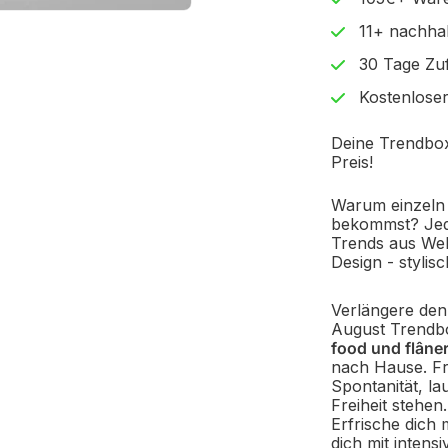
11+ nachhal
30 Tage Zuf
Kostenlose
Deine Trendbox
Preis!
Warum einzeln 
bekommst? Jede
Trends aus Well
Design - stylis
Verlängere den
August Trendb
food und flâner
nach Hause. Fre
Spontanität, l
Freiheit stehe
Erfrische dich
dich mit intens