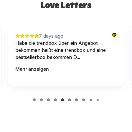
Love Letters
8 days ago
Super toller Kundenservice! Das bestellte
Bodyöl kam zerbrochen an. Es wurde
umgehend Ersatz geli...
Mehr anzeigen