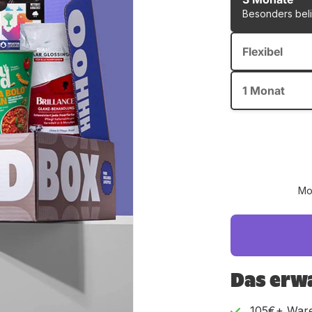
Besonders bel
Flexibel
1 Monat
Mon
Das erwa
105€+ War