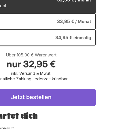
/ Monat
iebt
33,95 €
/ Monat
34,95 €
einmalig
Über 105,00 € Warenwert
nur
32,95 €
inkl. Versand & MwSt.
atliche Zahlung, jederzeit kündbar.
Jetzt bestellen
rtet dich
enwert