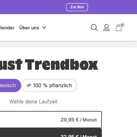
Schließen
Suche
Mein Konto
Warenkorb öffnen
0
lender
Über uns
ust Trendbox
assisch
🌱 100 % pflanzlich
Wähle deine Laufzeit
29,95 €
/ Monat
32,95 €