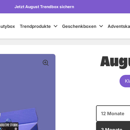
autybox
Trendprodukte
Geschenkboxen
Adventska
Aug
Kl
12 Monate
3 Monate