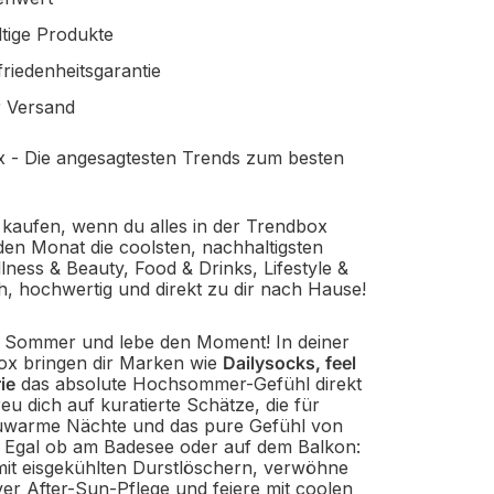
tige Produkte
riedenheitsgarantie
r Versand
 - Die angesagtesten Trends zum besten
kaufen, wenn du alles in der Trendbox
n Monat die coolsten, nachhaltigsten
ness & Beauty, Food & Drinks, Lifestyle &
ch, hochwertig und direkt zu dir nach Hause!
 Sommer und lebe den Moment! In deiner
ox bringen dir Marken wie
Dailysocks, feel
ie
das absolute Hochsommer-Gefühl direkt
u dich auf kuratierte Schätze, die für
auwarme Nächte und das pure Gefühl von
n. Egal ob am Badesee oder auf dem Balkon:
 mit eisgekühlten Durstlöschern, verwöhne
iver After-Sun-Pflege und feiere mit coolen