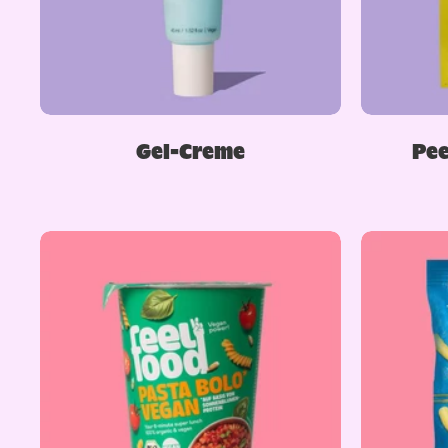
Gel-Creme
Pee